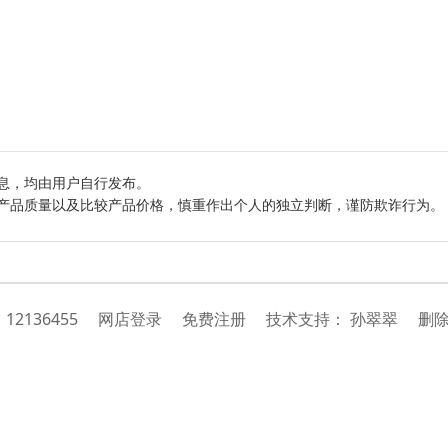
息，均由用户自行发布。
产品质量以及比较产品价格，慎重作出个人的独立判断，谨防欺诈行为。
：
12136455
网店登录
免费注册
技
术
支
持
：
孙翠翠
删除举报