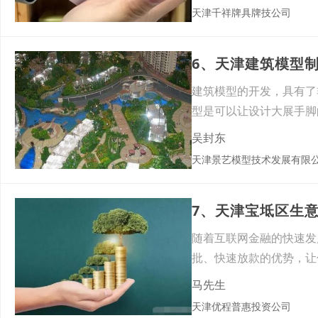
天津千祥牌具牌技公司
6、天津建筑模型
建筑模型的开发，具有了
型是可以让设计大展手脚
始标
吴封东
天津景艺模型技术发展有限
7、天津宝坻区生
随着互联网金融的快速发
批、快速放款的优势，让
些信
马先生
天津优程普惠投资公司