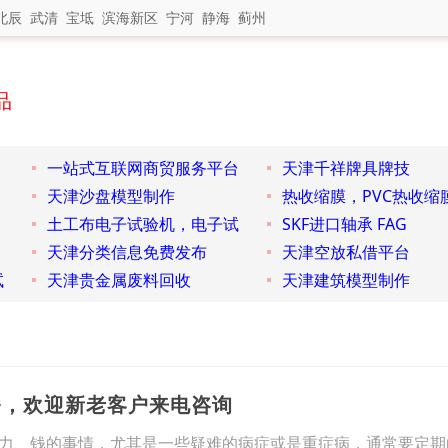
北辰
武清
宝坻
滨海新区
宁河
静海
蓟州
品
一站式互联网商贸服务平台
天津千祥牌具牌技
天津沙盘模型制作
热收缩膜，PVC热收缩
土工布电子试验机，电子试
SKF进口轴承 FAG
天津分类信息免费发布
天津空放私借平台
试
天津贵金属废料回收
天津建筑模型制作
务，欢迎新老客户来电咨询
力、钱的事情，尤其是一些疑难的病症或是重症病，通常要定期