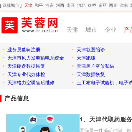
[ 选择城市 ]
天津
和平
河东
河西
南开
河北
红桥
东丽
西青
津南
天津
城市
企业
产
业务员董轲注册
天津就医陪诊
天津市风力发电输电系统全
天津跑腿
天津硬盘数据恢复
天津黑户空放私借
天津专业代办体检
天津数据恢复
天津格力空调售后维修
土工布电子试验机，电子
产品信息
1、天津代取药服
看病是一件消耗时间、精