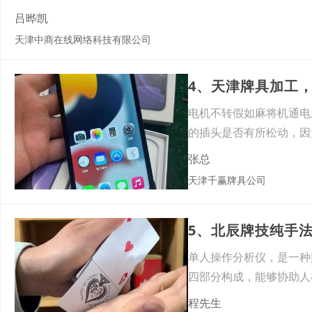
吕晔凯
天津中商在线网络科技有限公司
4、天津牌具加工
电机不转假如麻将机通电
的插头是否有所松动，因
发商
张总
天津千赢牌具公司
5、北辰牌技纯手
单人操作分析仪，是一种
四部分构成，能够协助人
操作
程先生