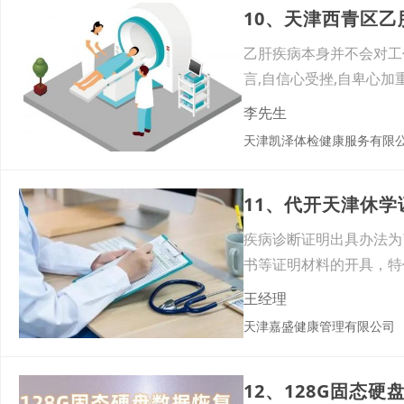
10、天津西青区
乙肝疾病本身并不会对工
言,自信心受挫,自卑心
李先生
天津凯泽体检健康服务有限
11、代开天津休
疾病诊断证明出具办法为
书等证明材料的开具，特
诊服
王经理
天津嘉盛健康管理有限公司
12、128G固态硬